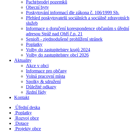
Pacht⁄prodej pozemků
Obecní byty
Poskytování informací dle zákona č. 106⁄1999 Sb.
Přehled poskytovatelů sociálních a sociálně zdravotních
služeb
Informace o doručení korespondence občanům s úřední
adresou Stráž nad Ohří č.p. 21
Senioři - zjednodušené prohlížení stránek
Poplatky
Volby do zastupitelstev krajů 2024
Volby do zastupitelstev obcí 2026
Aktuality
Akce v obci
Informace pro občany
Volná pracovní místa
Spolky & sdružení
Důležité odkazy
Jízdní řády
Kontakt
Úřední deska
Poplatky
Rozvoj obce
Dotace
Projekty obce