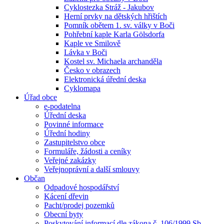
Cyklostezka Stráž - Jakubov
Herní prvky na dětských hřištích
Pomník obětem 1. sv. války v Boči
Pohřební kaple Karla Gölsdorfa
Kaple ve Smilově
Lávka v Boči
Kostel sv. Michaela archanděla
Česko v obrazech
Elektronická úřední deska
Cyklomapa
Úřad obce
e-podatelna
Úřední deska
Povinné informace
Úřední hodiny
Zastupitelstvo obce
Formuláře, žádosti a ceníky
Veřejné zakázky
Veřejnoprávní a další smlouvy
Občan
Odpadové hospodářství
Kácení dřevin
Pacht/prodej pozemků
Obecní byty
Poskytování informací dle zákona č. 106/1999 Sb.