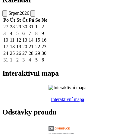
Srpen
2026
Po
Út
St
Čt
Pá
So
Ne
27
28
29
30
31
1
2
3
4
5
6
7
8
9
10
11
12
13
14
15
16
17
18
19
20
21
22
23
24
25
26
27
28
29
30
31
1
2
3
4
5
6
Interaktivní mapa
Interaktivní mapa
Odstávky proudu