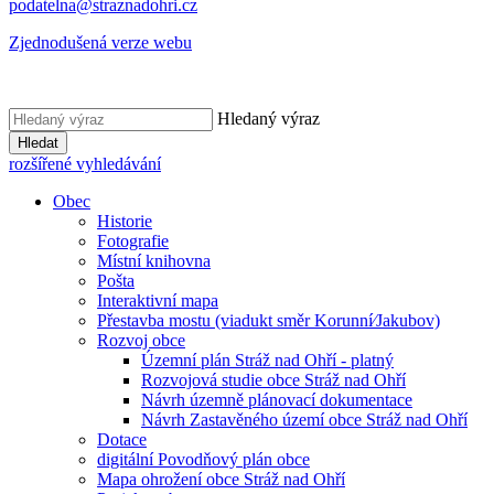
podatelna@straznadohri.cz
Zjednodušená verze webu
Hledaný výraz
Hledat
rozšířené vyhledávání
Obec
Historie
Fotografie
Místní knihovna
Pošta
Interaktivní mapa
Přestavba mostu (viadukt směr Korunní⁄Jakubov)
Rozvoj obce
Územní plán Stráž nad Ohří - platný
Rozvojová studie obce Stráž nad Ohří
Návrh územně plánovací dokumentace
Návrh Zastavěného území obce Stráž nad Ohří
Dotace
digitální Povodňový plán obce
Mapa ohrožení obce Stráž nad Ohří