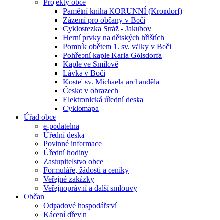
Projekty obce
Pamětní kniha KORUNNÍ (Krondorf)
Zázemí pro občany v Boči
Cyklostezka Stráž - Jakubov
Herní prvky na dětských hřištích
Pomník obětem 1. sv. války v Boči
Pohřební kaple Karla Gölsdorfa
Kaple ve Smilově
Lávka v Boči
Kostel sv. Michaela archanděla
Česko v obrazech
Elektronická úřední deska
Cyklomapa
Úřad obce
e-podatelna
Úřední deska
Povinné informace
Úřední hodiny
Zastupitelstvo obce
Formuláře, žádosti a ceníky
Veřejné zakázky
Veřejnoprávní a další smlouvy
Občan
Odpadové hospodářství
Kácení dřevin