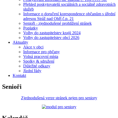
Přehled poskytovatelů sociálních a sociálně zdravotních
služeb
Informace o doručení korespondence občanům s úřední
adresou Stráž nad Ohří č.p. 21
Senioři - zjednodušené prohlížení stránek
Poplatky
Volby do zastupitelstev krajů 2024
Volby do zastupitelstev obcí 2026
Aktuality
Akce v obci
Informace pro občany
Volná pracovní místa
Spolky & sdružení
Důležité odkazy
Jízdní řády
Kontakt
Senioři
Zjednodušená verze stránek nejen pro seniory
Kalendář