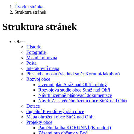
Úvodní stránka
Struktura stránek
Struktura stránek
Obec
Historie
Fotografie
Místní knihovna
Pošta
Interaktivní mapa
Přestavba mostu (viadukt směr Korunní/Jakubov)
Rozvoj obce
Územní plán Stráž nad Ohří - platný
Rozvojová studie obce Stráž nad Ohří
Návrh územně plánovací dokumentace
Návrh Zastavěného území obce Stráž nad Ohří
Dotace
digitální Povodňový plán obce
Mapa ohrožení obce Stráž nad Ohří
Projekty obce
Pamětní kniha KORUNNÍ (Krondorf)
Zázemí pro občany v Boči