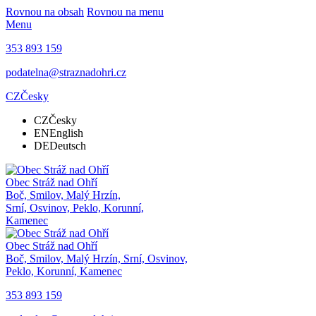
Rovnou na obsah
Rovnou na menu
Menu
353 893 159
podatelna@straznadohri.cz
CZ
Česky
CZ
Česky
EN
English
DE
Deutsch
Obec
Stráž nad Ohří
Boč, Smilov, Malý Hrzín,
Srní, Osvinov, Peklo, Korunní,
Kamenec
Obec
Stráž nad Ohří
Boč, Smilov, Malý Hrzín, Srní, Osvinov,
Peklo, Korunní, Kamenec
353 893 159