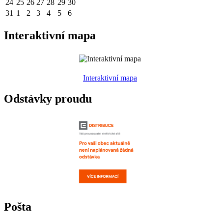
24
25
26
27
28
29
30
31
1
2
3
4
5
6
Interaktivní mapa
Interaktivní mapa
Odstávky proudu
Pošta