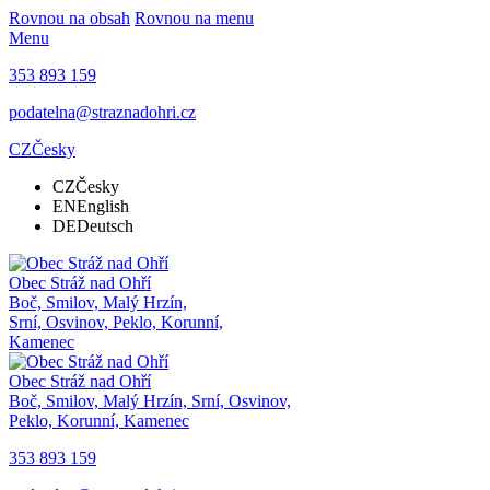
Rovnou na obsah
Rovnou na menu
Menu
353 893 159
podatelna@straznadohri.cz
CZ
Česky
CZ
Česky
EN
English
DE
Deutsch
Obec
Stráž nad Ohří
Boč, Smilov, Malý Hrzín,
Srní, Osvinov, Peklo, Korunní,
Kamenec
Obec
Stráž nad Ohří
Boč, Smilov, Malý Hrzín, Srní, Osvinov,
Peklo, Korunní, Kamenec
353 893 159