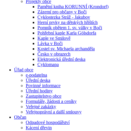
Projekty obce
Pamětní kniha KORUNNÍ (Krondorf)
Zázemí pro občany v Boči
Cyklostezka Stráž - Jakubov
Herní prvky na dětských hřištích
Pomník obětem 1. sv. války v Boči
Pohřební kaple Karla Gölsdorfa
Kaple ve Smilově
Lávka v Boči
Kostel sv. Michaela archanděla
Česko v obrazech
Elektronická úřední deska
Cyklomapa
Úřad obce
e-podatelna
Úřední deska
Povinné informace
Úřední hodiny
Zastupitelstvo obce
Formuláře, žádosti a ceníky
Veřejné zakázky
Veřejnoprávní a další smlouvy
Občan
Odpadové hospodářství
Kácení dřevin