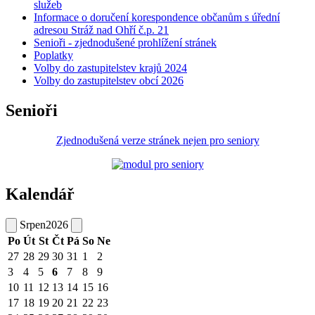
služeb
Informace o doručení korespondence občanům s úřední
adresou Stráž nad Ohří č.p. 21
Senioři - zjednodušené prohlížení stránek
Poplatky
Volby do zastupitelstev krajů 2024
Volby do zastupitelstev obcí 2026
Senioři
Zjednodušená verze stránek nejen pro seniory
Kalendář
Srpen
2026
Po
Út
St
Čt
Pá
So
Ne
27
28
29
30
31
1
2
3
4
5
6
7
8
9
10
11
12
13
14
15
16
17
18
19
20
21
22
23