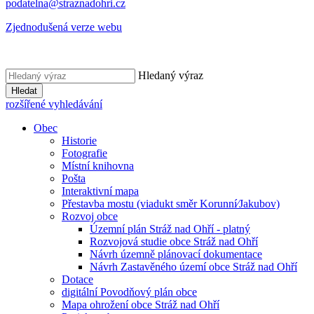
podatelna@straznadohri.cz
Zjednodušená verze webu
Hledaný výraz
Hledat
rozšířené vyhledávání
Obec
Historie
Fotografie
Místní knihovna
Pošta
Interaktivní mapa
Přestavba mostu (viadukt směr Korunní⁄Jakubov)
Rozvoj obce
Územní plán Stráž nad Ohří - platný
Rozvojová studie obce Stráž nad Ohří
Návrh územně plánovací dokumentace
Návrh Zastavěného území obce Stráž nad Ohří
Dotace
digitální Povodňový plán obce
Mapa ohrožení obce Stráž nad Ohří