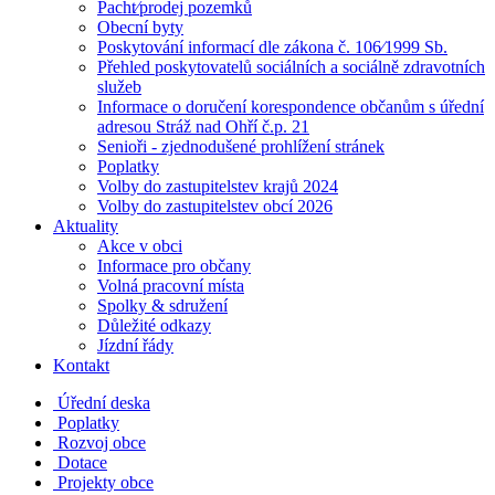
Pacht⁄prodej pozemků
Obecní byty
Poskytování informací dle zákona č. 106⁄1999 Sb.
Přehled poskytovatelů sociálních a sociálně zdravotních
služeb
Informace o doručení korespondence občanům s úřední
adresou Stráž nad Ohří č.p. 21
Senioři - zjednodušené prohlížení stránek
Poplatky
Volby do zastupitelstev krajů 2024
Volby do zastupitelstev obcí 2026
Aktuality
Akce v obci
Informace pro občany
Volná pracovní místa
Spolky & sdružení
Důležité odkazy
Jízdní řády
Kontakt
Úřední deska
Poplatky
Rozvoj obce
Dotace
Projekty obce