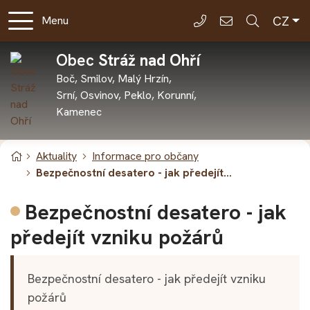
Rovnou na obsah
Čes
CZ
Menu
353 893 159
podatelna@stra
Obec
Stráž nad Ohří
Boč, Smilov, Malý Hrzín,
Srní, Osvinov, Peklo, Korunní,
Kamenec
Úvodní stránka
Aktuality
Informace pro občany
Bezpečnostní desatero - jak předejít...
Bezpečnostní desatero - jak
předejít vzniku požárů
Bezpečnostní desatero - jak předejít vzniku
požárů